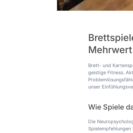
Brettspiel
Mehrwert
Brett- und Kartensp
geistige Fitness. A
Problemlösungsfähig
unser Einfühlungsv
Wie Spiele da
Die Neuropsychologi
Spielempfehlungen f